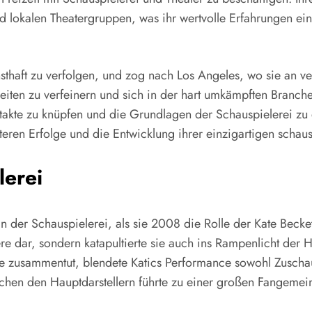
d lokalen Theatergruppen, was ihr wertvolle Erfahrungen ein
ernsthaft zu verfolgen, und zog nach Los Angeles, wo sie a
eiten zu verfeinern und sich in der hart umkämpften Branche
Kontakte zu knüpfen und die Grundlagen der Schauspielerei zu
ren Erfolge und die Entwicklung ihrer einzigartigen schausp
lerei
n der Schauspielerei, als sie 2008 die Rolle der Kate Becket
ere dar, sondern katapultierte sie auch ins Rampenlicht der 
e zusammentut, blendete Katics Performance sowohl Zuschaue
en den Hauptdarstellern führte zu einer großen Fangemeind