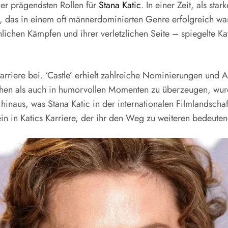
der prägendsten Rollen für
Stana Katic
. In einer Zeit, als sta
 das in einem oft männerdominierten Genre erfolgreich war.
nlichen Kämpfen und ihrer verletzlichen Seite – spiegelte Kat
 Karriere bei. ‘Castle’ erhielt zahlreiche Nominierungen und
ischen als auch in humorvollen Momenten zu überzeugen, w
inaus, was Stana Katic in der internationalen Filmlandschaft
n in Katics Karriere, der ihr den Weg zu weiteren bedeuten