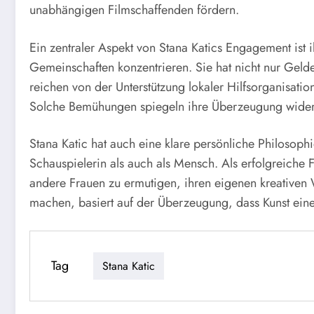
unabhängigen Filmschaffenden fördern.
Ein zentraler Aspekt von Stana Katics Engagement ist 
Gemeinschaften konzentrieren. Sie hat nicht nur Gel
reichen von der Unterstützung lokaler Hilfsorganisatio
Solche Bemühungen spiegeln ihre Überzeugung wider, d
Stana Katic hat auch eine klare persönliche Philosophie,
Schauspielerin als auch als Mensch. Als erfolgreiche 
andere Frauen zu ermutigen, ihren eigenen kreativen W
machen, basiert auf der Überzeugung, dass Kunst eine 
Tag
Stana Katic