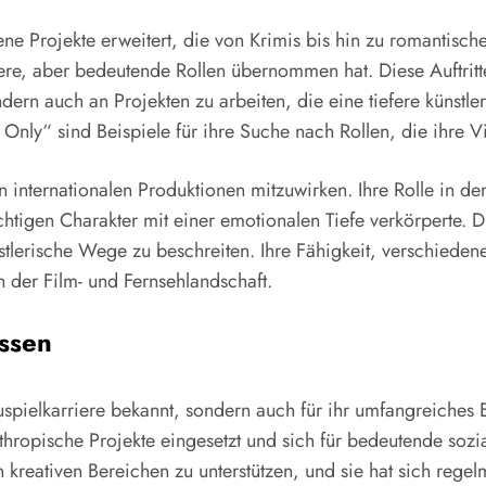
ene Projekte erweitert, die von Krimis bis hin zu romantisc
re, aber bedeutende Rollen übernommen hat. Diese Auftritte 
ndern auch an Projekten zu arbeiten, die eine tiefere künstl
Only“ sind Beispiele für ihre Suche nach Rollen, die ihre Viel
nternationalen Produktionen mitzuwirken. Ihre Rolle in der
hichtigen Charakter mit einer emotionalen Tiefe verkörperte. 
ünstlerische Wege zu beschreiten. Ihre Fähigkeit, verschiede
n der Film- und Fernsehlandschaft.
ssen
hauspielkarriere bekannt, sondern auch für ihr umfangreiche
anthropische Projekte eingesetzt und sich für bedeutende soz
 kreativen Bereichen zu unterstützen, und sie hat sich regelm