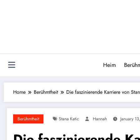
Skip
to
content
Heim
Berühm
Home
Berühmtheit
Die faszinierende Karriere von Stan
Berühmtheit
Stana Katic
Hannah
January 13
Die faszinierende Ka