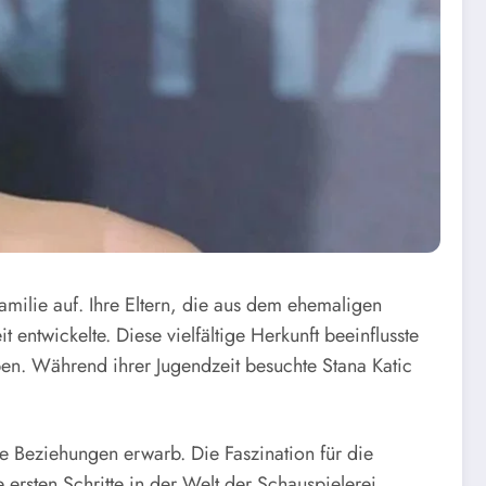
milie auf. Ihre Eltern, die aus dem ehemaligen
 entwickelte. Diese vielfältige Herkunft beeinflusste
eben. Während ihrer Jugendzeit besuchte Stana Katic
le Beziehungen erwarb. Die Faszination für die
e ersten Schritte in der Welt der Schauspielerei