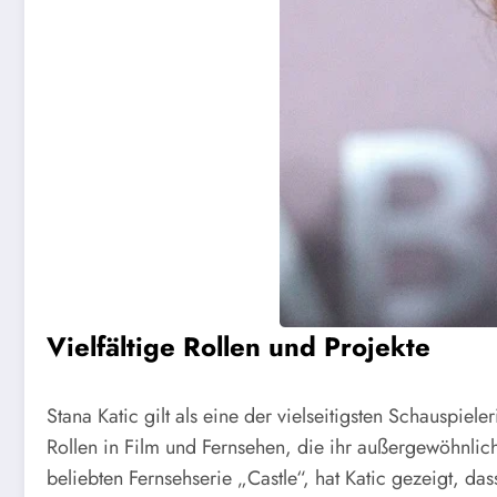
Vielfältige Rollen und Projekte
Stana Katic gilt als eine der vielseitigsten Schauspiel
Rollen in Film und Fernsehen, die ihr außergewöhnlich
beliebten Fernsehserie „Castle“, hat Katic gezeigt, das