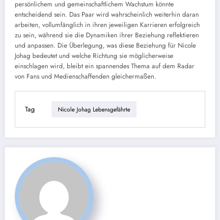
persönlichem und gemeinschaftlichem Wachstum könnte
entscheidend sein. Das Paar wird wahrscheinlich weiterhin daran
arbeiten, vollumfänglich in ihren jeweiligen Karrieren erfolgreich
zu sein, während sie die Dynamiken ihrer Beziehung reflektieren
und anpassen. Die Überlegung, was diese Beziehung für Nicole
Johag bedeutet und welche Richtung sie möglicherweise
einschlagen wird, bleibt ein spannendes Thema auf dem Radar
von Fans und Medienschaffenden gleichermaßen.
Tag
Nicole Johag Lebensgefährte