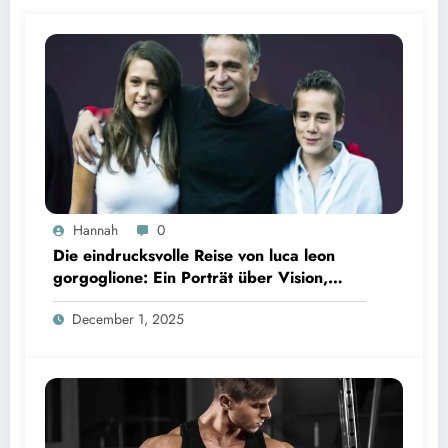
Hannah
0
Die eindrucksvolle Reise von luca leon
gorgoglione: Ein Porträt über Vision,
Wandel und moderne Inspiration
December 1, 2025