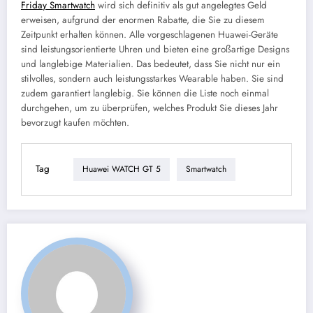
Friday Smartwatch
wird sich definitiv als gut angelegtes Geld
erweisen, aufgrund der enormen Rabatte, die Sie zu diesem
Zeitpunkt erhalten können. Alle vorgeschlagenen Huawei-Geräte
sind leistungsorientierte Uhren und bieten eine großartige Designs
und langlebige Materialien. Das bedeutet, dass Sie nicht nur ein
stilvolles, sondern auch leistungsstarkes Wearable haben. Sie sind
zudem garantiert langlebig. Sie können die Liste noch einmal
durchgehen, um zu überprüfen, welches Produkt Sie dieses Jahr
bevorzugt kaufen möchten.
Tag
Huawei WATCH GT 5
Smartwatch