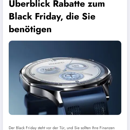
Überblick Rabatte zum
Black Friday, die Sie
benötigen
Der Black Friday steht vor der Tür, und Sie sollten Ihre Finanzen