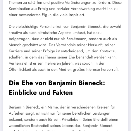
Themen zu schärfen und positive Veränderungen zu fördern. Diese
Kombination aus Erfolg und sozialer Verantwortung macht ihn zu
einer bewunderten Figur, die viele inspiriert.
Die vielschichtige Persönlichkeit von Benjamin Bieneck, die sowohl
kreative als auch altruistische Aspekte umfasst, hat dazu
beigetragen, dass er nicht nur als Berufsmann, sondern auch als
Mensch geschätzt wird. Das Verständnis seiner Herkunft, seiner
Karriere und seiner Erfolge ist entscheidend, um den Kontext zu
schaffen, in dem das Thema seiner Ehe behandelt werden kann.
Verheiratet ist er seit mehreren Jahren, was sowohl in der
Öffentlichkeit als auch in den Medien großes Interesse hervorruft.
Die Ehe von Benjamin Bieneck:
Einblicke und Fakten
Benjamin Bieneck, ein Name, der in verschiedenen Kreisen für
Aufsehen sorgt, ist nicht nur für seine beruflichen Leistungen
bekannt, sondern auch für sein Privatleben. Seine Ehe stellt einen
wesentlichen Bestandteil seines Lebens dar. Benjamin Bieneck