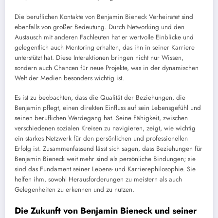
Die beruflichen Kontakte von Benjamin Bieneck Verheiratet sind
ebenfalls von großer Bedeutung. Durch Networking und den
Austausch mit anderen Fachleuten hat er wertvolle Einblicke und
gelegentlich auch Mentoring erhalten, das ihn in seiner Karriere
unterstützt hat. Diese Interaktionen bringen nicht nur Wissen,
sondern auch Chancen für neue Projekte, was in der dynamischen
Welt der Medien besonders wichtig ist.
Es ist zu beobachten, dass die Qualität der Beziehungen, die
Benjamin pflegt, einen direkten Einfluss auf sein Lebensgefühl und
seinen beruflichen Werdegang hat. Seine Fähigkeit, zwischen
verschiedenen sozialen Kreisen zu navigieren, zeigt, wie wichtig
ein starkes Netzwerk für den persönlichen und professionellen
Erfolg ist. Zusammenfassend lässt sich sagen, dass Beziehungen für
Benjamin Bieneck weit mehr sind als persönliche Bindungen; sie
sind das Fundament seiner Lebens- und Karrierephilosophie. Sie
helfen ihm, sowohl Herausforderungen zu meistern als auch
Gelegenheiten zu erkennen und zu nutzen.
Die Zukunft von Benjamin Bieneck und seiner