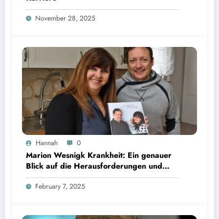
November 28, 2025
Hannah
0
Marion Wesnigk Krankheit: Ein genauer
Blick auf die Herausforderungen und
Lösungen
February 7, 2025