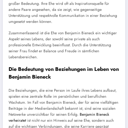
großer Bedeutung. Ihre Ehe wird oft als Inspirationsquelle für
andere Paare angesehen, da sie zeigt, wie gegenseitige
Unterstützung und respektvolle Kommunikation in einer Beziehung
umgesetzt werden können.
Zusammenfassend ist die Ehe von Benjamin Bieneck ein wichtiger
Aspekt seines Lebens, der sowohl seine private als auch
professionelle Entwicklung beeinflusst. Durch die Unterstützung
seiner Frau findet er Balance und Freude in sämtlichen
Lebensbereichen.
Die Bedeutung von Beziehungen im Leben von
Benjamin Bieneck
Die Beziehungen, die eine Person im Laufe ihres Lebens aufbaut,
spielen eine zentrale Rolle im persönlichen und beruflichen
Wachstum. Im Fall von Benjamin Bieneck, der für seine vielfältigen
Beiträge in der Medienlandschaft bekannt ist, sind seine sozialen
Netzwerke unverzichtbar für seinen Erfolg.
Benjamin Bieneck
verheiratet
ist nicht nur ein Hinweis auf seine Ehe, sondern auch
auf die wichtigen Verbindungen, die seine Karriere geprägt