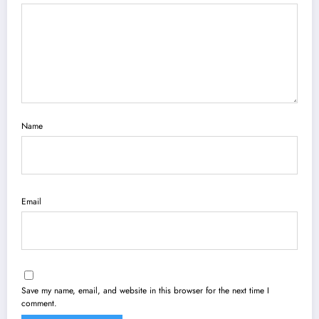
Name
Email
Save my name, email, and website in this browser for the next time I
comment.