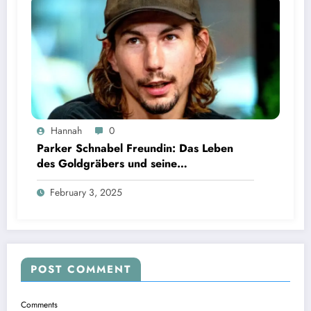
Hannah
0
Parker Schnabel Freundin: Das Leben
des Goldgräbers und seine
Herzensangelegenheiten
February 3, 2025
POST COMMENT
Comments