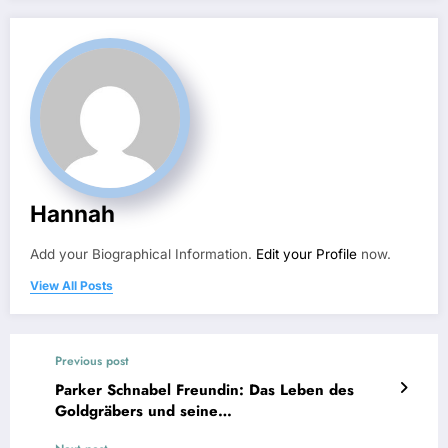
Hannah
Add your Biographical Information.
Edit your Profile
now.
View All Posts
Previous post
Parker Schnabel Freundin: Das Leben des
Goldgräbers und seine
Herzensangelegenheiten