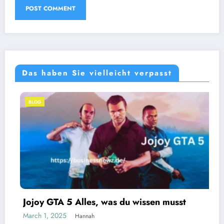
Das haben Sie vielleicht verpasst
BLOG
lles, was du wissen musst
Neslihan Cosar: Eine in