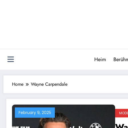
Skip
to
content
Heim
Berühm
Home
Wayne Carpendale
February 9, 2025
MOD
Way