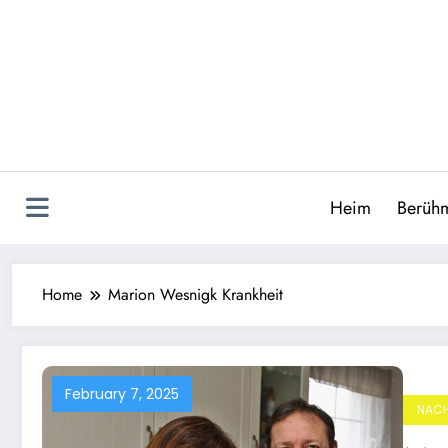
Skip
to
content
Heim
Berühm
Home
Marion Wesnigk Krankheit
February 7, 2025
NACH