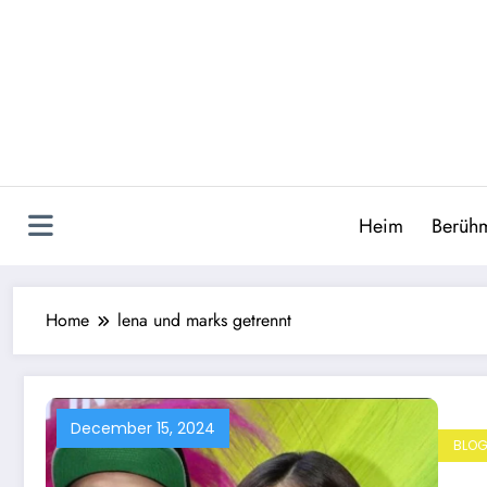
Skip
to
content
Heim
Berühm
Home
lena und marks getrennt
December 15, 2024
BLO