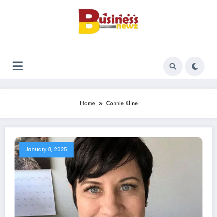
Skip
to
content
Home
Connie Kline
January 8, 2025